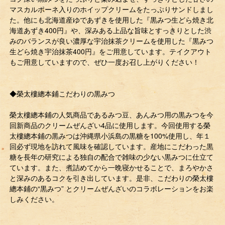
マスカルポーネ入りのホイップクリームをたっぷりサンドしまし
た。他にも北海道産ゆであずきを使用した『黒みつ生どら焼き北
海道あずき400円』や、深みある上品な旨味とすっきりとした渋
みのバランスが良い濃厚な宇治抹茶クリームを使用した『黒みつ
生どら焼き宇治抹茶400円』をご用意しています。テイクアウト
もご用意していますので、ぜひ一度お召し上がりください！
◆榮太樓總本鋪こだわりの黒みつ
榮太樓總本鋪の人気商品であるみつ豆、あんみつ用の黒みつを今
回新商品のクリームぜんざい4品に使用します。今回使用する榮
太樓總本鋪の黒みつは沖縄県小浜島の黒糖を100%使用し、年１
回必ず現地を訪れて風味を確認しています。産地にこだわった黒
糖を⾧年の研究による独自の配合で雑味の少ない黒みつに仕立て
ています。また、煮詰めてから一晩寝かせることで、まろやかさ
と深みのあるコクを引き出しています。是非、こだわりの榮太樓
總本鋪の“黒みつ” とクリームぜんざいのコラボレーションをお楽
しみください。