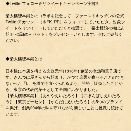
◆Twitterフォロー＆リツイートキャンペーン実施!!
榮太樓總本鋪とのコラボを記念して、ファーストキッチンの公式
Twitterアカウント（＠FK_PR）をフォローしていただき、対象ツ
イートをリツイートしていただくと抽選で、「榮太樓飴≪梅ぼ志
飴≫ ≪黒飴≫ セット」をプレゼントいたします。ぜひご参加く
ださい。
◆榮太樓總本鋪とは
日本橋に本店を構える文政元年(1818年) 創業の老舗和菓子店で
す。きんつば屋さんから始まり、かつて庶民が食べることのでき
なかった「􁎪」を誰でも食べられるよう、開発し販売したことか
ら、東京の代表的菓子として全国に広がりました。
【榮太樓總本鋪】【あめやえいたろう】【にほんばしえいたろ
う】【東京ピーセン】【からだにえいたろう】の5つのブランド
を掲げ、創業204年の味を守りながら新しいことに挑戦し続けて
います。