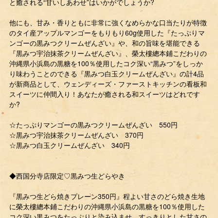
と癒される“甘いしあわせ”はいかがでしょうか?
他にも、甘み・香りともに非常に強くなめらかな口当たりが特徴
のタイ産アップルマンゴーをもりもり60g使用した『たっぷりマ
ンゴーの黒みつクリームぜんざい』や、和の旨味を堪能できる
『黒みつ宇治抹茶クリームぜんざい』、榮太樓總本鋪こだわりの
沖縄県小浜島の黒糖を100％使用したコク深い“黒みつ”をしっか
り味わうことのできる『黒みつ白玉クリームぜんざい』の計4品
が新商品として、ウェンディーズ・ファーストキッチンの看板和
スイーツに仲間入り！あなたが癒される和スイーツはどれです
か?
☆たっぷりマンゴーの黒みつクリームぜんざい 550円
☆黒みつ宇治抹茶クリームぜんざい 370円
☆黒みつ白玉クリームぜんざい 340円
◆西国分寺店限定♡黒みつ生どらやき
『黒みつ生どら焼きプレーン350円』程よい甘さのどら焼き生地
に榮太樓總本鋪こだわりの沖縄県小浜島の黒糖を100％使用した
コク深い黒みつをたっぷりと染み込ませ、すっきりとした甘さの