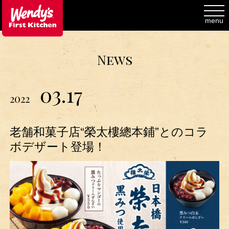
toggl
navig
menu
News
03.17
2022
老舗和菓子店“榮太樓總本鋪”とのコラ
ボデザート登場！