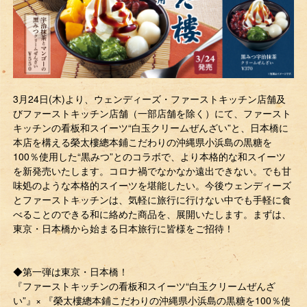
3月24日(木)より、ウェンディーズ・ファーストキッチン店舗及
びファーストキッチン店舗（一部店舗を除く）にて、ファースト
キッチンの看板和スイーツ“白玉クリームぜんざい”と、日本橋に
本店を構える榮太樓總本鋪こだわりの沖縄県小浜島の黒糖を
100％使用した“黒みつ”とのコラボで、より本格的な和スイーツ
を新発売いたします。コロナ禍でなかなか遠出できない。でも甘
味処のような本格的スイーツを堪能したい。今後ウェンディーズ
とファーストキッチンは、気軽に旅行に行けない中でも手軽に食
べることのできる和に絡めた商品を、展開いたします。まずは、
東京・日本橋から始まる日本旅行に皆様をご招待！
◆第一弾は東京・日本橋！
『ファーストキッチンの看板和スイーツ“白玉クリームぜんざ
い”』× 『榮太樓總本鋪こだわりの沖縄県小浜島の黒糖を100％使