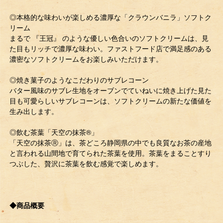
◎本格的な味わいが楽しめる濃厚な「クラウンバニラ」ソフトク
リーム
まるで 『王冠』 のような優しい色合いのソフトクリームは、見
た目もリッチで濃厚な味わい。ファストフード店で満足感のある
濃密なソフトクリームをお楽しみいただけます。
◎焼き菓子のようなこだわりのサブレコーン
バター風味のサブレ生地をオーブンでていねいに焼き上げた見た
目も可愛らしいサブレコーンは、ソフトクリームの新たな価値を
生み出します。
◎飲む茶葉「天空の抹茶®」
「天空の抹茶Ⓡ」は、茶どころ静岡県の中でも良質なお茶の産地
と言われる山間地で育てられた茶葉を使用。茶葉をまることすり
つぶした、贅沢に茶葉を飲む感覚で楽しめます。
◆商品概要