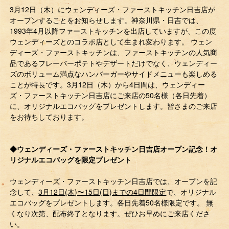
3月12日（木）にウェンディーズ・ファーストキッチン日吉店が
オープンすることをお知らせします。神奈川県・日吉では、
1993年4月以降ファーストキッチンを出店していますが、この度
ウェンディーズとのコラボ店として生まれ変わります。 ウェン
ディーズ・ファーストキッチンは、ファーストキッチンの人気商
品であるフレーバーポテトやデザートだけでなく、ウェンディー
ズのボリューム満点なハンバーガーやサイドメニューも楽しめる
ことが特長です。3月12日（木）から4日間は、ウェンディー
ズ・ファーストキッチン日吉店にご来店の50名様（各日先着）
に、オリジナルエコバッグをプレゼントします。皆さまのご来店
をお待ちしております。
◆ウェンディーズ・ファーストキッチン日吉店オープン記念！オ
リジナルエコバッグを限定プレゼント
ウェンディーズ・ファーストキッチン日吉店では、オープンを記
念して、
3月12日(木)〜15日(日)までの4日間限定
で、オリジナル
エコバッグをプレゼントします。各日先着50名様限定です。 無
くなり次第、配布終了となります。ぜひお早めにご来店くださ
い。