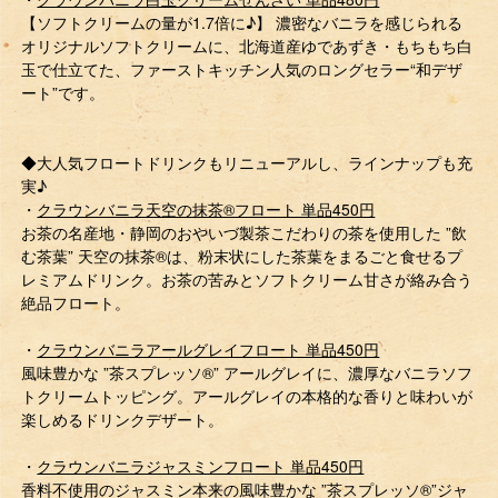
【ソフトクリームの量が1.7倍に♪】 濃密なバニラを感じられる
オリジナルソフトクリームに、北海道産ゆであずき・もちもち白
玉で仕立てた、ファーストキッチン人気のロングセラー“和デザ
ート”です。
◆大人気フロートドリンクもリニューアルし、ラインナップも充
実♪
・
クラウンバニラ天空の抹茶®フロート 単品450円
お茶の名産地・静岡のおやいづ製茶こだわりの茶を使用した ”飲
む茶葉” 天空の抹茶®は、粉末状にした茶葉をまるごと食せるプ
レミアムドリンク。お茶の苦みとソフトクリーム甘さが絡み合う
絶品フロート。
・
クラウンバニラアールグレイフロート 単品450円
風味豊かな ”茶スプレッソ®” アールグレイに、濃厚なバニラソフ
トクリームトッピング。アールグレイの本格的な香りと味わいが
楽しめるドリンクデザート。
・
クラウンバニラジャスミンフロート 単品450円
香料不使用のジャスミン本来の風味豊かな ”茶スプレッソ®”ジャ