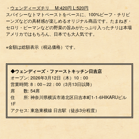
・
ウェンディーズチリ M:420円 L:520円
スパイシーなトマトペーストをベースに、100%ビーフ・チリビ
ーンズなどの具材感が楽しめるオリジナル商品です。たまねぎ・
セロリ・ピーマンなどの野菜の旨みがたっぷり入ったチリは本場
アメリカではもちろん、日本でも大人気です。
※金額は総額表示（税込価格）です。
◆ウェンディーズ・ファーストキッチン日吉店
オープン: 2026年3月12日（木）10：00
営業時間: 8：00～22：00（3月13日以降）
席 数: 54席
住 所: 神奈川県横浜市港北区日吉本町1-1-6HIKARUビル
1F
アクセス: 東急東横線 日吉駅（徒歩3分程度）