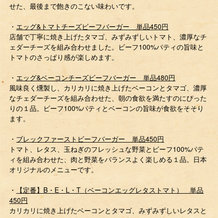
せた、最後まで飽きのこない味わいです。
・
エッグ&トマトチーズビーフバーガー 単品450円
店舗で丁寧に焼き上げたタマゴ、みずみずしいトマト、濃厚なチ
ェダーチーズを組み合わせました。ビーフ100%パティの旨味と
トマトのさっぱり感が楽しめます。
・
エッグ&ベーコンチーズビーフバーガー 単品480円
風味良く燻製し、カリカリに焼き上げたベーコンとタマゴ、濃厚
なチェダーチーズを組み合わせた、朝の食欲を満たすのにぴった
りの１品。ビーフ100%パティとベーコンの旨味が食欲をそそり
ます。
・
ブレックファーストビーフバーガー 単品450円
トマト、レタス、玉ねぎのフレッシュな野菜とビーフ100%パテ
ィを組み合わせた、肉と野菜をバランスよく楽しめる１品。日本
オリジナルのメニューです。
・
【定番】B・E・L・T（ベーコンエッグレタストマト） 単品
450円
カリカリに焼き上げたベーコンとタマゴ、みずみずしいレタスと