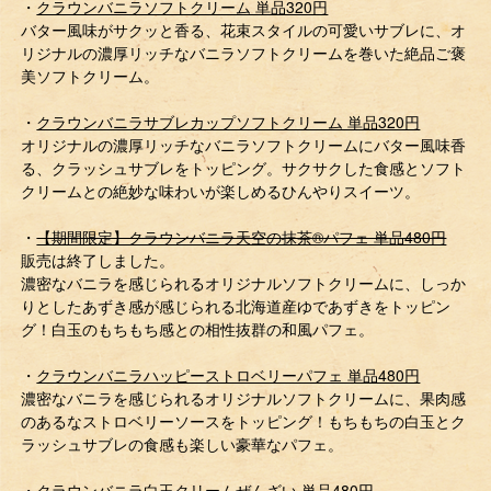
・
クラウンバニラソフトクリーム 単品320円
バター風味がサクッと香る、花束スタイルの可愛いサブレに、オ
リジナルの濃厚リッチなバニラソフトクリームを巻いた絶品ご褒
美ソフトクリーム。
・
クラウンバニラサブレカップソフトクリーム 単品320円
オリジナルの濃厚リッチなバニラソフトクリームにバター風味香
る、クラッシュサブレをトッピング。サクサクした食感とソフト
クリームとの絶妙な味わいが楽しめるひんやりスイーツ。
・
【期間限定】クラウンバニラ天空の抹茶®パフェ 単品480円
販売は終了しました。
濃密なバニラを感じられるオリジナルソフトクリームに、しっか
りとしたあずき感が感じられる北海道産ゆであずきをトッピン
グ！白玉のもちもち感との相性抜群の和風パフェ。
・
クラウンバニラハッピーストロベリーパフェ 単品480円
濃密なバニラを感じられるオリジナルソフトクリームに、果肉感
のあるなストロベリーソースをトッピング！もちもちの白玉とク
ラッシュサブレの食感も楽しい豪華なパフェ。
・
クラウンバニラ白玉クリームぜんざい 単品480円