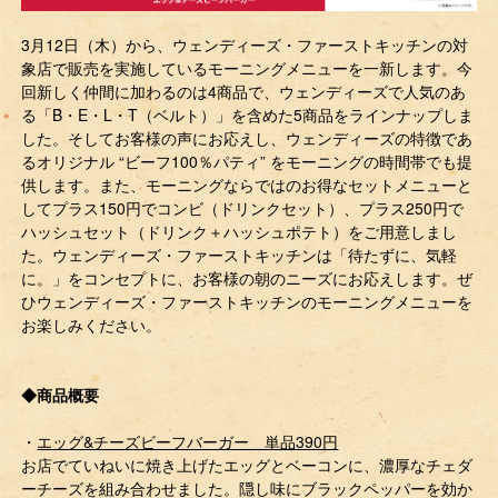
3月12日（木）から、ウェンディーズ・ファーストキッチンの対
象店で販売を実施しているモーニングメニューを一新します。今
回新しく仲間に加わるのは4商品で、ウェンディーズで人気のあ
る「B・E・L・T（ベルト）」を含めた5商品をラインナップしま
した。そしてお客様の声にお応えし、ウェンディーズの特徴であ
るオリジナル “ビーフ100％パティ” をモーニングの時間帯でも提
供します。また、モーニングならではのお得なセットメニューと
してプラス150円でコンビ（ドリンクセット）、プラス250円で
ハッシュセット（ドリンク＋ハッシュポテト）をご用意しまし
た。ウェンディーズ・ファーストキッチンは「待たずに、気軽
に。」をコンセプトに、お客様の朝のニーズにお応えします。ぜ
ひウェンディーズ・ファーストキッチンのモーニングメニューを
お楽しみください。
◆商品概要
・
エッグ&チーズビーフバーガー 単品390円
お店でていねいに焼き上げたエッグとベーコンに、濃厚なチェダ
ーチーズを組み合わせました。隠し味にブラックペッパーを効か