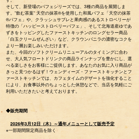
そして、新登場のパフェシリーズでは、3種の商品を展開しま
す。”飲む茶葉” 天空の抹茶®を使用した和風パフェ「天空の抹茶
®パフェ」や、クラッシュサブレと果肉感のあるストロベリーが
特徴の「ハッピーストロベリーパフェ」、そして北海道産ゆであ
ずきをトッピングしたファーストキッチンのロングセラー商品
「白玉クリームぜんざい」など、クラウンバニラの濃密なコクを
より一層お楽しみいただけます。
また、今回のソフトクリームリニューアルのタイミングに合わ
せ、大人気フロートドリンクの商品ラインナップを豊かにし、選
べる楽しさをお客様にご提供します。あなたのお気に入り商品が
きっと見つかるはず！ウェンディーズ・ファーストキッチンとフ
ァーストキッチンでは、カフェタイムのデザートを強化すること
により、お食事以外のちょっとした休憩などで、当店を気軽にご
利用いただきたいと考えております。
◆販売期間
2026年3月12日（木）～通年メニューとして販売予定
※一部期間限定商品を除く