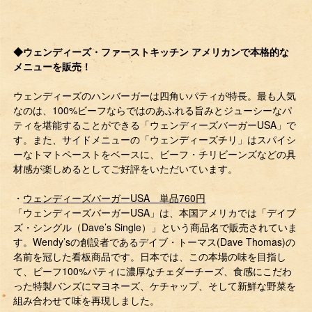
◆ウェンディーズ・ファーストキッチン アメリカンで本格的な
メニューを販売！
ウェンディーズのハンバーガーは四角いパティが特長。最も人気
なのは、100%ビーフならではのあふれる旨みとジューシーなパ
ティを堪能することができる「ウェンディーズバーガーUSA」で
す。また、サイドメニューの「ウェンディーズチリ」はスパイシ
ーなトマトペーストをベースに、ビーフ・チリビーンズなどの具
材感が楽しめるとしてご好評をいただいています。
・
ウェンディーズバーガーUSA 単品760円
「ウェンディーズバーガーUSA」は、本国アメリカでは「デイブ
ズ・シングル（Dave’s Single）」という商品名で販売されていま
す。Wendy’sの創設者であるデイブ・トーマス(Dave Thomas)の
名前を冠した看板商品です。日本では、この本場の味を目指し
て、ビーフ100%パティに濃厚なチェダーチーズ、食感にこだわ
った特製バンズにマヨネーズ、ケチャップ、そして新鮮な野菜を
組み合わせて味を再現しました。