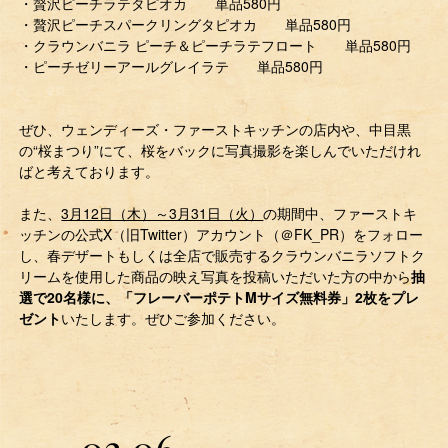
・贅沢ピーチラテタピオカ 単品580円
・贅沢ピーチスパークリングタピオカ 単品580円
・クラウンバニラ ピーチ＆ピーチラテフロート 単品580円
・ピーチゼリーアールグレイラテ 単品580円
ぜひ、ウェンディーズ・ファーストキッチンの店内や、中目黒
の“桜まつり”にて、桜をバックに写真撮影を楽しんでいただけれ
ばと考えております。
また、
3月12日（木）～3月31日（火）
の期間中、ファーストキ
ッチンの公式X（旧Twitter）アカウント（＠FK_PR）をフォロー
し、春デザートもしくは全店で販売するクラウンバニラソフトク
リームを使用した商品の映え写真を投稿いただいた方の中から
抽
選で20名様に、「フレーバーポテトMサイズ無料券」2枚をプレ
ゼント
いたします。ぜひご参加ください。