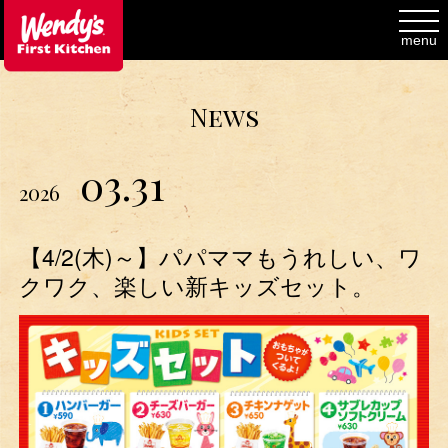
toggl
navig
menu
News
03.31
2026
【4/2(木)～】パパママもうれしい、ワ
クワク、楽しい新キッズセット。