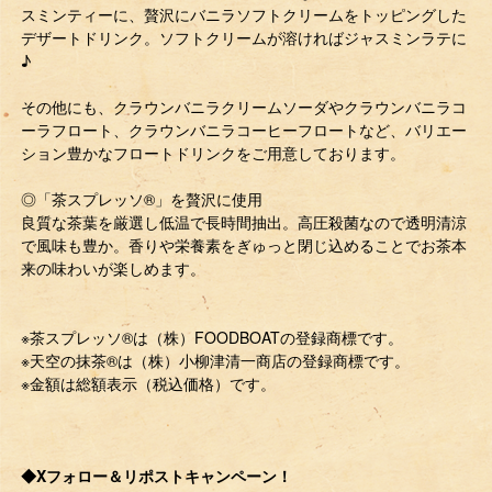
スミンティーに、贅沢にバニラソフトクリームをトッピングした
デザートドリンク。ソフトクリームが溶ければジャスミンラテに
♪
その他にも、クラウンバニラクリームソーダやクラウンバニラコ
ーラフロート、クラウンバニラコーヒーフロートなど、バリエー
ション豊かなフロートドリンクをご用意しております。
◎「茶スプレッソ®」を贅沢に使用
良質な茶葉を厳選し低温で長時間抽出。高圧殺菌なので透明清涼
で風味も豊か。香りや栄養素をぎゅっと閉じ込めることでお茶本
来の味わいが楽しめます。
※茶スプレッソ®は（株）FOODBOATの登録商標です。
※天空の抹茶®は（株）小柳津清一商店の登録商標です。
※金額は総額表示（税込価格）です。
◆Xフォロー＆リポストキャンペーン！