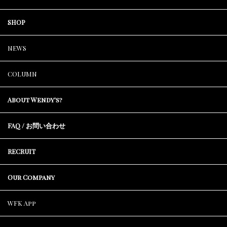
SHOP
NEWS
COLUMN
About Wendy's?
FAQ / お問い合わせ
RECRUIT
Our Company
WFK App