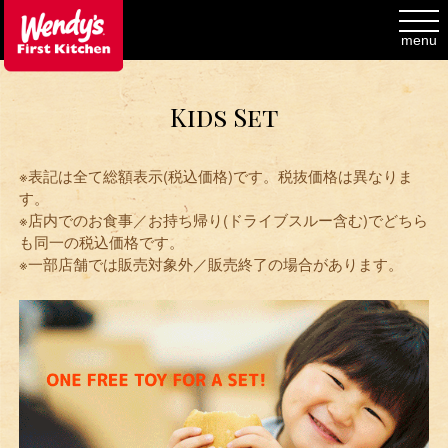
toggl
navig
menu
Kids Set
※表記は全て総額表示(税込価格)です。税抜価格は異なりま
す。
※店内でのお食事／お持ち帰り(ドライブスルー含む)でどちら
も同一の税込価格です。
※一部店舗では販売対象外／販売終了の場合があります。