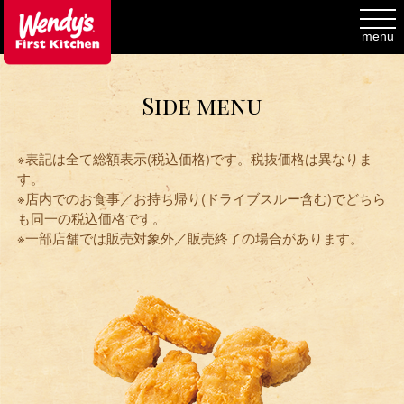
toggl
navig
menu
Side menu
※表記は全て総額表示(税込価格)です。税抜価格は異なりま
す。
※店内でのお食事／お持ち帰り(ドライブスルー含む)でどちら
も同一の税込価格です。
※一部店舗では販売対象外／販売終了の場合があります。