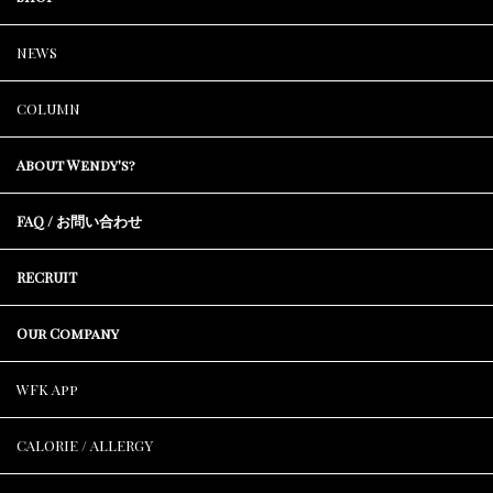
NEWS
COLUMN
About Wendy's?
FAQ / お問い合わせ
RECRUIT
Our Company
WFK App
CALORIE / ALLERGY