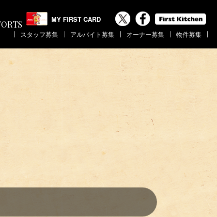
MY FIRST CARD
FORTS
｜
｜
｜
｜
｜
スタッフ募集
アルバイト募集
オーナー募集
物件募集