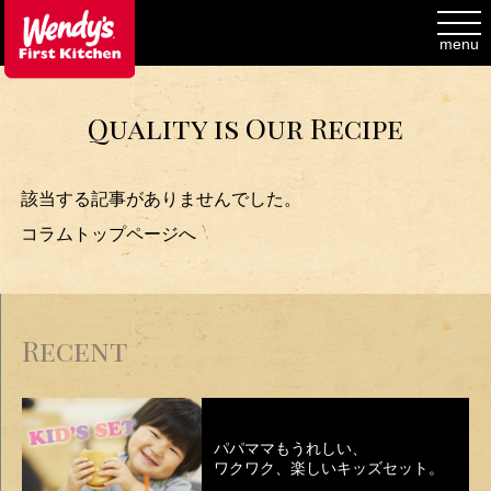
toggl
navig
menu
Quality is Our Recipe
該当する記事がありませんでした。
コラムトップページへ
Recent
パパママもうれしい、
ワクワク、楽しいキッズセット。