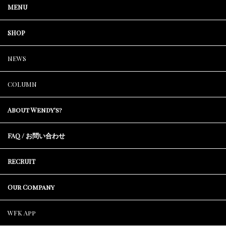
MENU
SHOP
NEWS
COLUMN
About Wendy's?
FAQ / お問い合わせ
RECRUIT
Our Company
WFK App