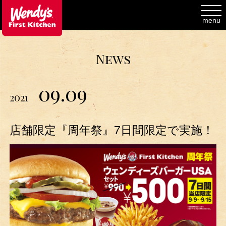
toggl
navig
menu
News
09.09
2021
店舗限定『周年祭』7日間限定で実施！