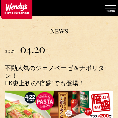
toggl
navig
menu
News
04.20
2021
不動人気のジェノベーゼ＆ナポリタ
ン！
FK史上初の“倍盛”でも登場！