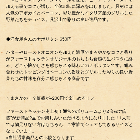
加える事でコクが増し、全体の味に深みを出しました。具材には
人気のアボカドとベーコン、彩り豊かなイタリア産のグリルした
野菜たちをチョイス。具沢山で彩りの良い逸品です。
◆洋食屋さんのナポリタン 650円
バターやローストオニオンを加えた濃厚でまろやかなコクと香り
がファーストキッチンオリジナルのもちもち食感の生パスタに絡
み、どこか懐かしさを感じられる味わいのナポリタンです。組み
合わせのトッピングはベーコンの旨味とグリルした彩りの良い野
菜たちの甘味を存分に感じられる商品です。
＼まさかの！？倍盛が+200円で楽しめる！／
ファーストキッチン史上初！通常のボリュームより2倍※の“倍
盛”が新商品2品でお楽しみいただけるようになりました！1人前
では物足りない方はもちろん、ご家族でシェアもできるサイズと
なっています。
※当社通常商品との比較となります。