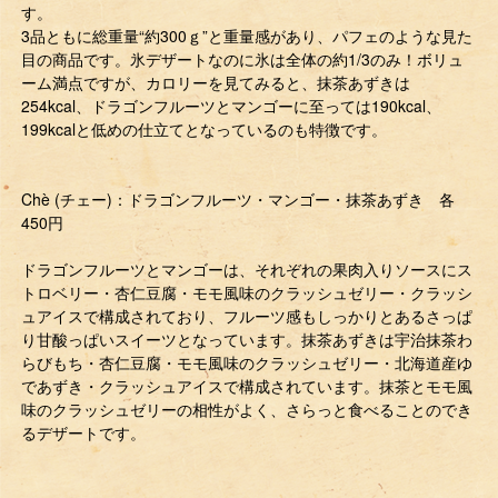
す。
3品ともに総重量“約300ｇ”と重量感があり、パフェのような見た
目の商品です。氷デザートなのに氷は全体の約1/3のみ！ボリュ
ーム満点ですが、カロリーを見てみると、抹茶あずきは
254kcal、ドラゴンフルーツとマンゴーに至っては190kcal、
199kcalと低めの仕立てとなっているのも特徴です。
Chè (チェー)：ドラゴンフルーツ・マンゴー・抹茶あずき 各
450円
ドラゴンフルーツとマンゴーは、それぞれの果肉入りソースにス
トロベリー・杏仁豆腐・モモ風味のクラッシュゼリー・クラッシ
ュアイスで構成されており、フルーツ感もしっかりとあるさっぱ
り甘酸っぱいスイーツとなっています。抹茶あずきは宇治抹茶わ
らびもち・杏仁豆腐・モモ風味のクラッシュゼリー・北海道産ゆ
であずき・クラッシュアイスで構成されています。抹茶とモモ風
味のクラッシュゼリーの相性がよく、さらっと食べることのでき
るデザートです。