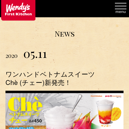
toggl
navig
menu
News
05.11
2020
ワンハンドベトナムスイーツ
Chè (チェー)新発売！