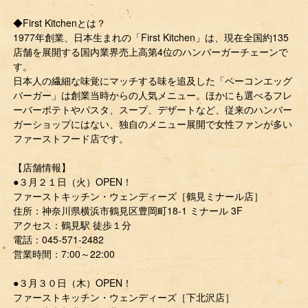
◆First Kitchenとは？
1977年創業、日本生まれの「First Kitchen」は、現在全国約135
店舗を展開する国内業界売上高第4位のハンバーガーチェーンで
す。
日本人の繊細な味覚にマッチする味を追及した「ベーコンエッグ
バーガー」は創業当時からの人気メニュー。ほかにも選べるフレ
ーバーポテトやパスタ、スープ、デザートなど、従来のハンバー
ガーショップにはない、独自のメニュー展開で女性ファンが多い
ファーストフード店です。
【店舗情報】
●３月２１日（火）OPEN！
ファーストキッチン・ウェンディーズ［鶴見ミナール店］
住所：神奈川県横浜市鶴見区豊岡町18-1 ミナール 3F
アクセス：鶴見駅 徒歩１分
電話：045-571-2482
営業時間：7:00～22:00
●３月３０日（木）OPEN！
ファーストキッチン・ウェンディーズ［下北沢店］