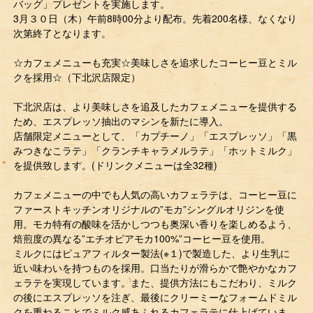
バッグ」プレゼントを実施します。
3月３０日（木）午前8時00分より配布。 先着200名様、なくなり
次第終了となります。
☆カフェメニューも充実☆美味しさを追求したコーヒー豆とミル
クを採用☆（下北沢店限定）
下北沢店は、より美味しさを追及したカフェメニューを提供する
ため、エスプレッソ抽出のマシンを新たに導入。
店舗限定メニューとして、「カプチーノ」「エスプレッソ」「黒
みつきなこラテ」「クランチキャラメルラテ」「ホットミルク」
を提供致します。(ドリンクメニューは全32種)
カフェメニューの中でも人気の高いカフェラテは、コーヒー豆に
ファーストキッチンオリジナルの”モカ”シングルオリジンを使
用。モカ特有の酸味を活かしつつも奥深い香りを楽しめるよう、
焙煎度の異なる”エチオピアモカ100%”コーヒー豆を使用。
ミルクにはピュアフィルター製法(※１)で製造した、より生乳に
近い味わいを持つものを採用。口当たりが滑らかで艶やかなカフ
ェラテを実現しています。また、提供方法にもこだわり、ミルク
の後にエスプレッソを注ぎ、最後にクリーミーなフォームドミル
クを重ねることでミルク感あふれるカフェラテに仕上げていま