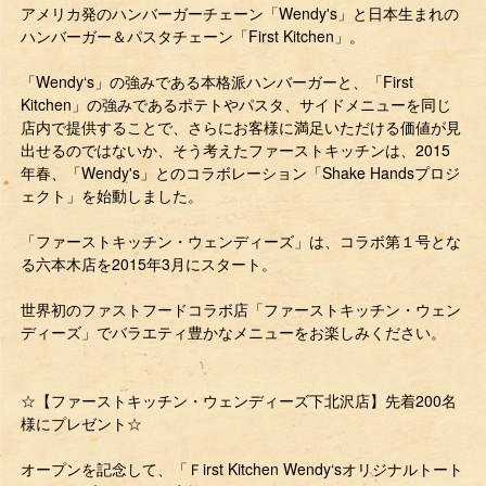
アメリカ発のハンバーガーチェーン「Wendy's」と日本生まれの
ハンバーガー＆パスタチェーン「First Kitchen」。
「Wendy‘s」の強みである本格派ハンバーガーと、「First
Kitchen」の強みであるポテトやパスタ、サイドメニューを同じ
店内で提供することで、さらにお客様に満足いただける価値が見
出せるのではないか、そう考えたファーストキッチンは、2015
年春、「Wendy's」とのコラボレーション「Shake Handsプロジ
ェクト」を始動しました。
「ファーストキッチン・ウェンディーズ」は、コラボ第１号とな
る六本木店を2015年3月にスタート。
世界初のファストフードコラボ店「ファーストキッチン・ウェン
ディーズ」でバラエティ豊かなメニューをお楽しみください。
☆【ファーストキッチン・ウェンディーズ下北沢店】先着200名
様にプレゼント☆
オープンを記念して、「Ｆirst Kitchen Wendy‘sオリジナルトート