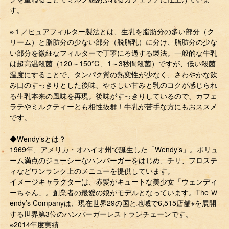
す。
※１／ピュアフィルター製法とは、生乳を脂肪分の多い部分（ク
リーム）と脂肪分の少ない部分（脱脂乳）に分け、脂肪分の少な
い部分を微細なフィルターで丁寧にろ過する製法。一般的な牛乳
は超高温殺菌（120～150℃、1～3秒間殺菌）ですが、低い殺菌
温度にすることで、タンパク質の熱変性が少なく、さわやかな飲
み口のすっきりとした後味、やさしい甘みと乳のコクが感じられ
る生乳本来の風味を再現。後味がすっきりしているので、カフェ
ラテやミルクティーとも相性抜群！牛乳が苦手な方にもおススメ
です。
◆Wendy’sとは？
1969年、アメリカ・オハイオ州で誕生した「Wendy’s」。ボリュ
ーム満点のジューシーなハンバーガーをはじめ、チリ、フロステ
ィなどワンランク上のメニューを提供しています。
イメージキャラクターは、赤髪がキュートな美少女「ウェンディ
ーちゃん」。創業者の最愛の娘がモデルとなっています。The Ｗ
endy’s Companyは、現在世界29の国と地域で6,515店舗※を展開
する世界第3位のハンバーガーレストランチェーンです。
※2014年度実績