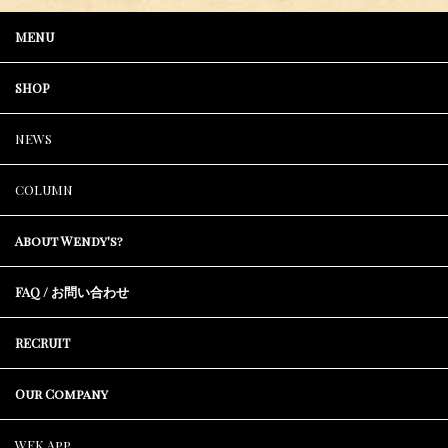
MENU
SHOP
NEWS
COLUMN
About Wendy's?
FAQ / お問い合わせ
RECRUIT
Our Company
WFK App