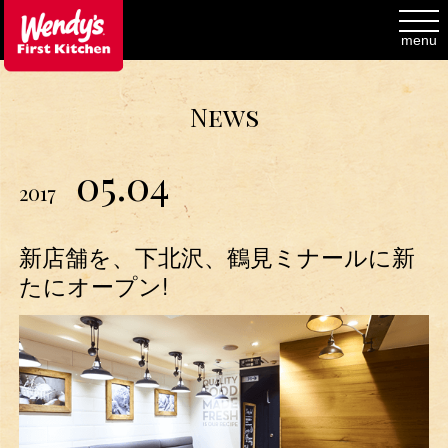
toggl
navig
menu
News
05.04
2017
新店舗を、下北沢、鶴見ミナールに新
たにオープン!