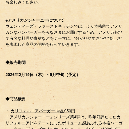
お楽しみください。
※アメリカンジャーニーについて
ウェンディーズ・ファーストキッチンでは、より本格的でアメリ
カンなハンバーガーをみなさまにお届けするため、アメリカ各地
で有名な料理や食材などをテーマに、“分かりやすさ” や “楽しさ”
を表現した商品の開発を行っていきます。
◆販売期間
2026年2月19日（木）～5月中旬（予定）
◆商品概要
・
カリフォルニアバーガー 単品950円
「アメリカンジャーニー」シリーズ第4弾は、昨年好評だったカ
リフォルニア州をテーマにしたボリューム感あふれる本格バーガ
ー。ウェンディーズオリジナルのジューシーなビーフ100%パテ