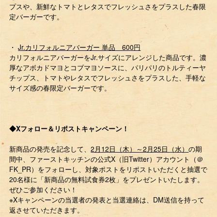
プスや、新鮮なトマトとレタスでフレッシュさをプラスした春限
定バーガーです。
・
Jr.カリフォルニアバーガー 単品 600円
カリフォルニアバーガーをJr.サイズにアレンジした商品です。濃
厚なアボカドマヨとコブマヨソースに、パリパリのトルティーヤ
チップス、トマトやレタスでフレッシュさをプラスした、手軽な
サイズ感の春限定バーガーです。
◆Xフォロー＆リポストキャンペーン！
新商品の発売を記念して、
2月12日（木）～2月25日（水）
の期
間中、ファーストキッチンの公式X（旧Twitter）アカウント（＠
FK_PR）をフォローし、対象ポストをリポストいただくと抽選で
20名様に「新商品の無料試食券2枚」をプレゼントいたします。
ぜひご参加ください！
※Xキャンペーンの当選者の発表と当選連絡は、DM送信を持って
返させていただきます。