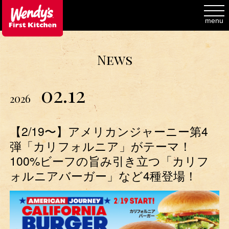
toggl
navig
menu
News
02.12
2026
【2/19〜】アメリカンジャーニー第4
弾「カリフォルニア」がテーマ！
100%ビーフの旨み引き立つ「カリフ
ォルニアバーガー」など4種登場！