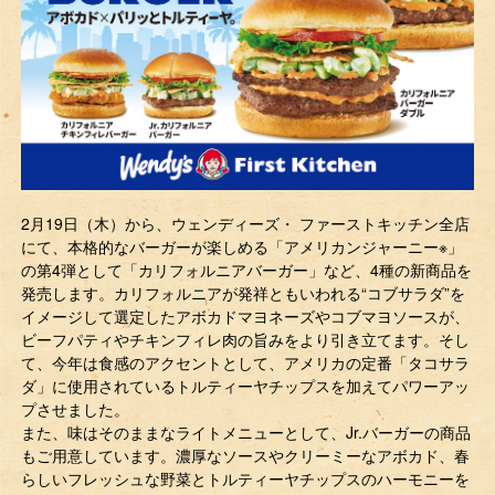
2月19日（木）から、ウェンディーズ・ ファーストキッチン全店
にて、本格的なバーガーが楽しめる「アメリカンジャーニー※」
の第4弾として「カリフォルニアバーガー」など、4種の新商品を
発売します。カリフォルニアが発祥ともいわれる“コブサラダ”を
イメージして選定したアボカドマヨネーズやコブマヨソースが、
ビーフパティやチキンフィレ肉の旨みをより引き立てます。そし
て、今年は食感のアクセントとして、アメリカの定番「タコサラ
ダ」に使用されているトルティーヤチップスを加えてパワーアッ
プさせました。
また、味はそのままなライトメニューとして、Jr.バーガーの商品
もご用意しています。濃厚なソースやクリーミーなアボカド、春
らしいフレッシュな野菜とトルティーヤチップスのハーモニーを