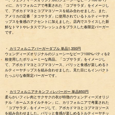
ィに、カリフォルニアで考案された「コブサラダ」をイメージし
て、アボカドマヨとコブマヨソースを組み合わせました。また、
アメリカの定番「タコサラダ」に使用されているトルティーヤチ
ップスを食感のアクセントに加えました。店内でスライスした新
鮮なトマトやレタスでフレッシュさをプラスした春限定バーガー
です。
・
カリフォルニアバーガーダブル 単品1,350円
ウェンディーズオリジナルのジューシーなビーフ100%パティを2
枚使用したボリューミーな商品。「コブサラダ」をイメージし
て、アボカドマヨとコブマヨソース、パリッと食感が楽しめるト
ルティーヤチップスを組み合わせました。見た目にもインパクト
たっぷりな春限定バーガーです。
・
カリフォルニアチキンフィレバーガー 単品850円
柔らかいフィレ肉とサクサクの衣が特徴のウェンディーズオリジ
ナル「ホームスタイルチキン」に、カリフォルニアで考案された
「コブサラダ」をイメージして、アボカドマヨとコブマヨソース
を組み合わせました。パリッと食感が楽しめるトルティーヤチッ