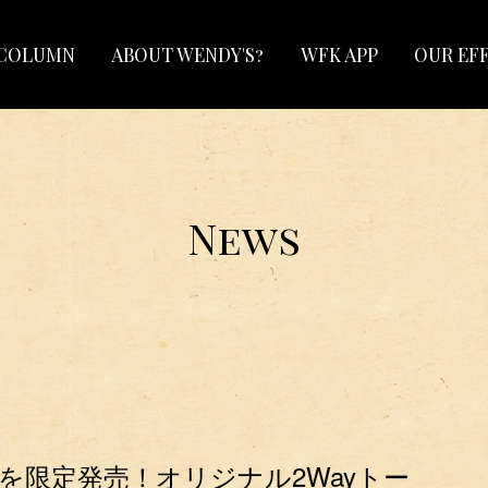
COLUMN
ABOUT WENDY'S?
WFK APP
OUR EF
News
」を限定発売！オリジナル2Wayトー