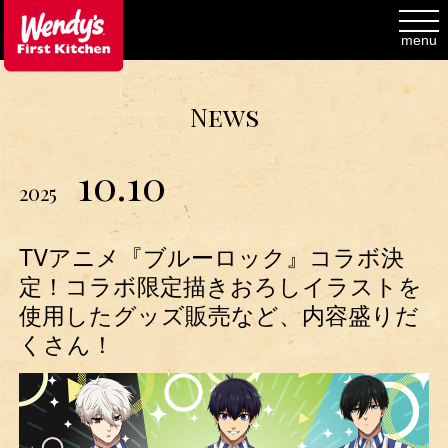
toggl
navig
menu
News
10.10
2025
TVアニメ『ブルーロック』コラボ決
定！コラボ限定描きおろしイラストを
使用したグッズ販売など、内容盛りだ
くさん！