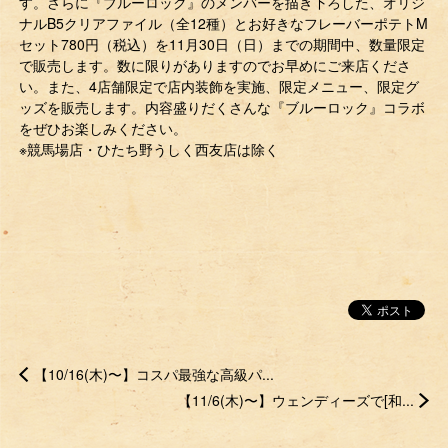
す。さらに『ブルーロック』のメンバーを描き下ろした、オリジ
ナルB5クリアファイル（全12種）とお好きなフレーバーポテトM
セット780円（税込）を11月30日（日）までの期間中、数量限定
で販売します。数に限りがありますのでお早めにご来店くださ
い。また、4店舗限定で店内装飾を実施、限定メニュー、限定グ
ッズを販売します。内容盛りだくさんな『ブルーロック』コラボ
をぜひお楽しみください。
※競馬場店・ひたち野うしく西友店は除く
【10/16(木)〜】コスパ最強な高級パ...
【11/6(木)〜】ウェンディーズで[和...