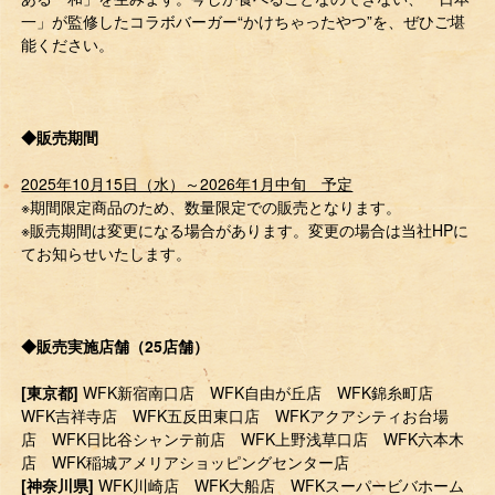
一」が監修したコラボバーガー“かけちゃったやつ”を、ぜひご堪
能ください。
◆販売期間
2025年10月15日（水）～2026年1月中旬 予定
※期間限定商品のため、数量限定での販売となります。
※販売期間は変更になる場合があります。変更の場合は当社HPに
てお知らせいたします。
◆販売実施店舗（25店舗）
[東京都]
WFK新宿南口店 WFK自由が丘店 WFK錦糸町店
WFK吉祥寺店 WFK五反田東口店 WFKアクアシティお台場
店 WFK日比谷シャンテ前店 WFK上野浅草口店 WFK六本木
店 WFK稲城アメリアショッピングセンター店
[神奈川県]
WFK川崎店 WFK大船店 WFKスーパービバホーム