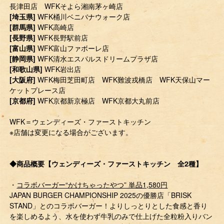
長津田店 WFKそよら湘南茅ヶ崎店
[埼玉県]
WFK桶川ベニバナウォーク店
[群馬県]
WFK高崎店
[長野県]
WFK長野駅前店
[富山県]
WFK富山ファボーレ店
[静岡県]
WFK清水エスパルスドリームプラザ店
[和歌山県]
WFK岩出店
[大阪府]
WFK梅田芝田町店 WFK難波戎橋店 WFK天保山マー
ケットプレース店
[京都府]
WFK京都新京極店 WFK京都大丸前店
WFK＝ウェンディーズ・ファーストキッチン
※店舗は変更になる場合がございます。
◆商品概要【ウェンディーズ・ファーストキッチン 全2種】
・
コラボバーガー“かけちゃったやつ” 単品1,580円
JAPAN BURGER CHAMPIONSHIP 2025の優勝店「BRISK
STAND」とのコラボバーガー！よりしっとりとした食感と香り
を楽しめるよう、水を使わず牛乳のみで仕上げた全粒粉入りバン