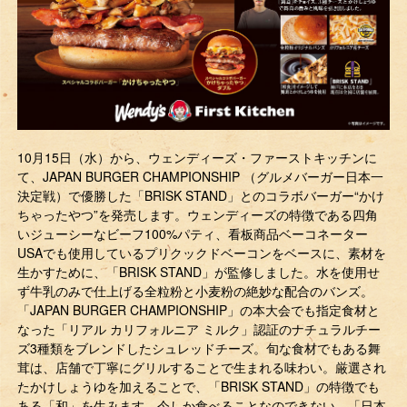
10月15日（水）から、ウェンディーズ・ファーストキッチンに
て、JAPAN BURGER CHAMPIONSHIP （グルメバーガー日本一
決定戦）で優勝した「BRISK STAND」とのコラボバーガー“かけ
ちゃったやつ”を発売します。ウェンディーズの特徴である四角
いジューシーなビーフ100%パティ、看板商品ベーコネーター
USAでも使用しているプリクックドベーコンをベースに、素材を
生かすために、「BRISK STAND」が監修しました。水を使用せ
ず牛乳のみで仕上げる全粒粉と小麦粉の絶妙な配合のバンズ。
「JAPAN BURGER CHAMPIONSHIP」の本大会でも指定食材と
なった「リアル カリフォルニア ミルク」認証のナチュラルチー
ズ3種類をブレンドしたシュレッドチーズ。旬な食材でもある舞
茸は、店舗で丁寧にグリルすることで生まれる味わい。厳選され
たかけしょうゆを加えることで、「BRISK STAND」の特徴でも
ある「和」を生みます。今しか食べることなのできない、「日本