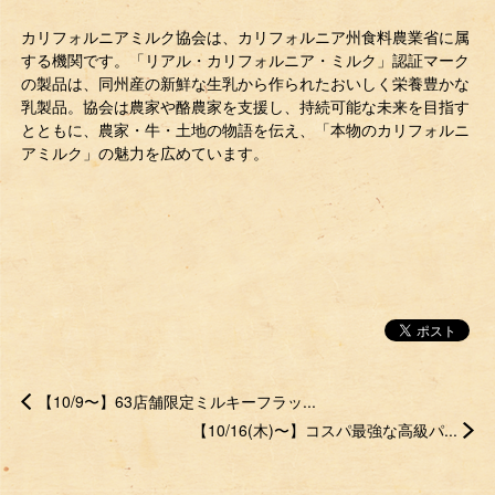
カリフォルニアミルク協会は、カリフォルニア州食料農業省に属
する機関です。「リアル・カリフォルニア・ミルク」認証マーク
の製品は、同州産の新鮮な生乳から作られたおいしく栄養豊かな
乳製品。協会は農家や酪農家を支援し、持続可能な未来を目指す
とともに、農家・牛・土地の物語を伝え、「本物のカリフォルニ
アミルク」の魅力を広めています。
【10/9〜】63店舗限定ミルキーフラッ...
【10/16(木)〜】コスパ最強な高級パ...