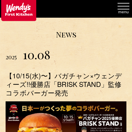
toggl
navig
menu
News
10.08
2025
【10/15(水)〜】バガチャン×ウェンデ
ィーズ!!優勝店「BRISK STAND」監修
コラボバーガー発売