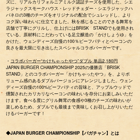
ズに、リアルカリフォルニアミルク認証チーズを使用した、シエ
ラジャックスモークハウス・レッドチェダー・シエラジャックハ
バネロの3種のチーズをオリジナルの配合でシュレッドし、より
コク深い味わいに仕立てました。秋を感じることのできる舞茸を
店舗で丁寧にグリルし、仕上げにはBRISK STANDでも使用され
ている、原材料にこだわっている足立醸造の「かけしょうゆ」を
かけた、ウェンディーズ自慢の100％ビーフパティとベーコンの
良さを最大限に引き出したスペシャルコラボバーガーです。
・
コラボバーガー“かけちゃったやつ”ダブル 単品2,180円
JAPAN BURGER CHAMPIONSHIP 2025の優勝店「BRISK
STAND」とのコラボバーガー「かけちゃったやつ」を、よりボ
リューム感のあるダブルバージョンにアレンジしました。ウェン
ディーズ自慢の100%ビーフパティの旨味と、アップルウッドで
燻製されたカリカリなベーコンの味わいを存分にお楽しみいただ
けます。食べる度にグリル舞茸の食感や3種のチーズの味わいが
楽しめるため、ダブルでも最後まで美味しくお召し上がりいただ
けるバーガーです！
◆JAPAN BURGER CHAMPIONSHIP【バガチャン】とは