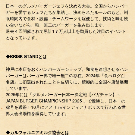
日本一のグルメバーガーシェフを決める大会。全国からハンバー
ガーを愛するシェフたちが集結し、決められたルールのもと、制
限時間内で食材・設備・チームワークを駆使して、技術と味を競
い合いながら、唯一無二のバーガーを生み出します。
過去４回開催されて累計1７万人以上を動員した注目のイベント
となっています。
◆BRISK STANDとは
神戸に本店をおくハンバーガーショップ。和食を連想させるハン
バーガーはバーガー界で唯一無二の存在。2024年『食べログ百
名店』に初選出されたことを皮切りに、積極的に全国へ店舗展開
しています。
2025年には「グルメバーガー日本一決定戦【バガチャン】～
JAPAN BURGER CHAMPIONSHIP 2025 」で優勝し、日本一の
称号を獲得！10月にアメリカ/インディアナポリスで行われる世
界大会出場権を獲得しています。
◆カルフォルニアミルク協会とは