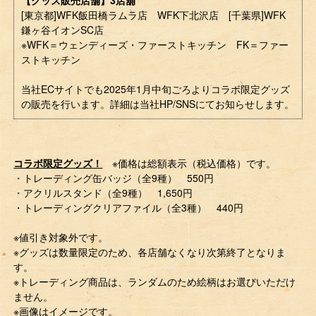
[東京都]WFK飯田橋ラムラ店 WFK下北沢店 [千葉県]WFK
鎌ヶ谷イオンSC店
※WFK＝ウェンディーズ・ファーストキッチン FK＝ファー
ストキッチン
当社ECサイトでも2025年1月中旬ごろよりコラボ限定グッズ
の販売を行います。詳細は当社HP/SNSにてお知らせします。
コラボ限定グッズ！
※価格は総額表示（税込価格）です。
・トレーディング缶バッジ（全9種） 550円
・アクリルスタンド（全9種） 1,650円
・トレーディングクリアファイル（全3種） 440円
※値引き対象外です。
※グッズは数量限定のため、各店舗なくなり次第終了となりま
す。
※トレーディング商品は、ランダムのため絵柄はお選びいただけ
ません。
※画像はイメージです。