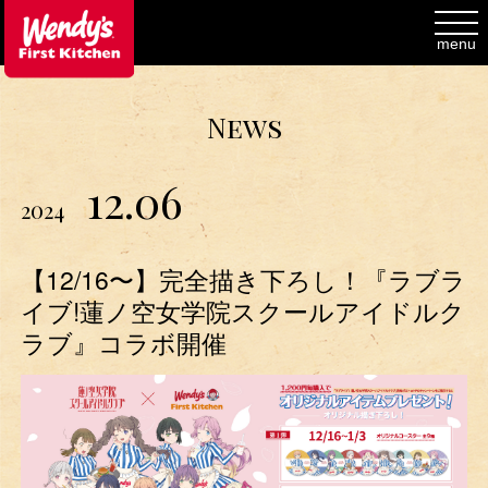
toggl
navig
menu
News
12.06
2024
【12/16〜】完全描き下ろし！『ラブラ
イブ!蓮ノ空女学院スクールアイドルク
ラブ』コラボ開催