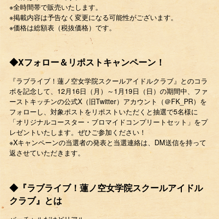
※全時間帯で販売いたします。
※掲載内容は予告なく変更になる可能性がございます。
※価格は総額表（税抜価格）です。
◆Xフォロー＆リポストキャンペーン！
『ラブライブ！蓮ノ空女学院スクールアイドルクラブ』とのコラ
ボを記念して、12月16日（月）～1月19日（日）の期間中、ファ
ーストキッチンの公式X（旧Twitter）アカウント（＠FK_PR）を
フォローし、対象ポストをリポストいただくと抽選で5名様に
「オリジナルコースター・ブロマイドコンプリートセット」をプ
レゼントいたします。ぜひご参加ください！
※Xキャンペーンの当選者の発表と当選連絡は、DM送信を持って
返させていただきます。
◆『ラブライブ！蓮ノ空女学院スクールアイドル
クラブ』とは
バーチャルだけどリアル