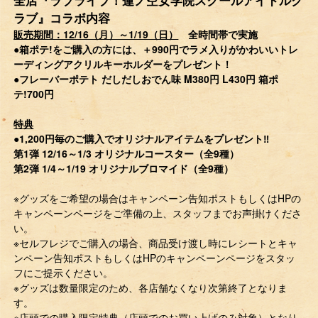
ラブ』コラボ内容
販売期間：12/16（月）～1/19（日）
全時間帯で実施
●箱ポテ!をご購入の方には、＋990円でラメ入りがかわいいトレ
ーディングアクリルキーホルダーをプレゼント！
●フレーバーポテト だしだしおでん味 M380円 L430円 箱ポ
テ!700円
特典
●1,200円毎のご購入でオリジナルアイテムをプレゼント‼
第1弾 12/16～1/3 オリジナルコースター（全9種）
第2弾 1/4～1/19 オリジナルブロマイド（全9種）
※グッズをご希望の場合はキャンペーン告知ポストもしくはHPの
キャンペーンページをご準備の上、スタッフまでお声掛けくださ
い。
※セルフレジでご購入の場合、商品受け渡し時にレシートとキャ
ンペーン告知ポストもしくはHPのキャンペーンページをスタッ
フにご提示ください。
※グッズは数量限定のため、各店舗なくなり次第終了となりま
す。
※店頭での購入限定特典（店頭でのお買い上げのみ対象）となり