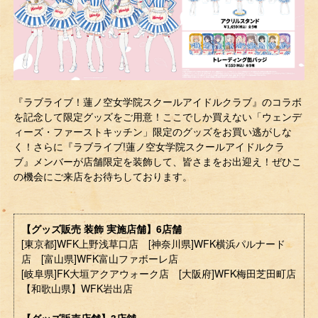
『ラブライブ！蓮ノ空女学院スクールアイドルクラブ』のコラボ
を記念して限定グッズをご用意！ここでしか買えない「ウェンデ
ィーズ・ファーストキッチン」限定のグッズをお買い逃がしな
く！さらに『ラブライブ!蓮ノ空女学院スクールアイドルクラ
ブ』メンバーが店舗限定を装飾して、皆さまをお出迎え！ぜひこ
の機会にご来店をお待ちしております。
【グッズ販売 装飾 実施店舗】6店舗
[東京都]WFK上野浅草口店 [神奈川県]WFK横浜パルナード
店 [富山県]WFK富山ファボーレ店
[岐阜県]FK大垣アクアウォーク店 [大阪府]WFK梅田芝田町店
【和歌山県】WFK岩出店
【グッズ販売店舗】3店舖