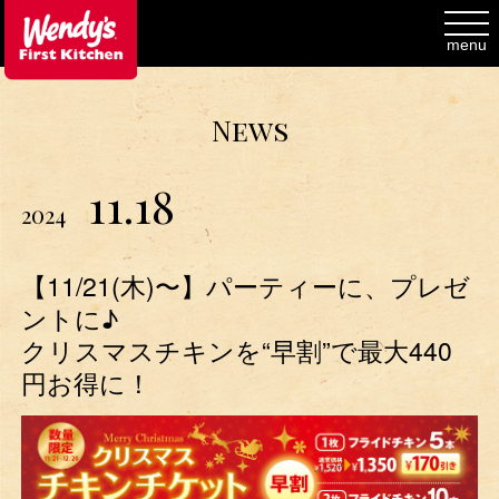
toggl
navig
menu
News
11.18
2024
【11/21(木)〜】パーティーに、プレゼ
ントに♪
クリスマスチキンを“早割”で最大440
円お得に！