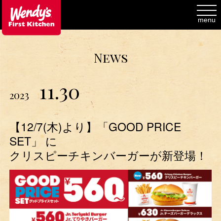
toggl
navig
menu
News
11.30
2023
【12/7(木)より】「GOOD PRICE
SET」 に
クリスピーチキンバーガーが新登場！