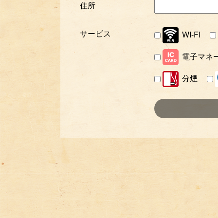
住所
サービス
WI-FI
電子マネ
分煙