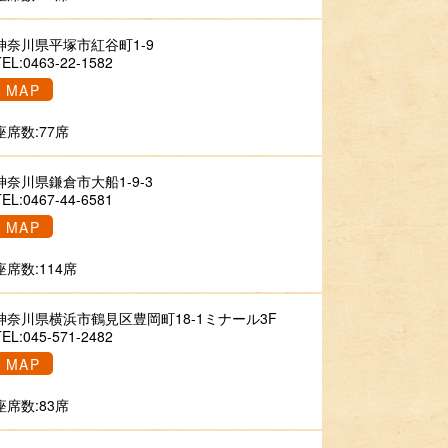
神奈川県平塚市紅谷町1-9
TEL:0463-22-1582
MAP
座席数:77席
神奈川県鎌倉市大船1-9-3
TEL:0467-44-6581
MAP
座席数:114席
神奈川県横浜市鶴見区豊岡町18-1ミナール3F
TEL:045-571-2482
MAP
座席数:83席