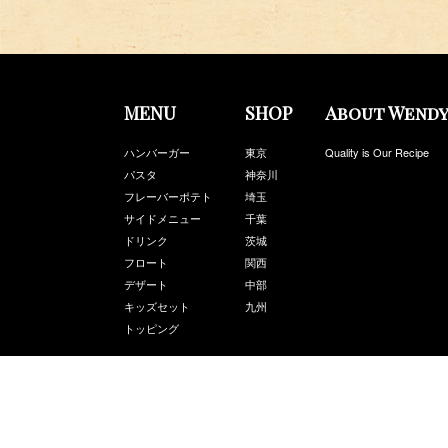
MENU
SHOP
About Wendy
ハンバーガー
東京
Quality is Our Recipe
パスタ
神奈川
フレーバーポテト
埼玉
サイドメニュー
千葉
ドリンク
茨城
フロート
関西
デザート
中部
キッズセット
九州
トッピング