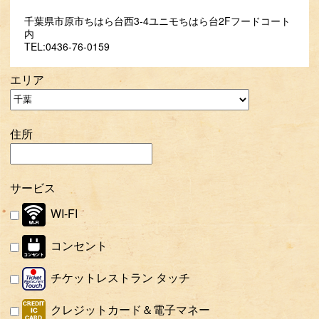
千葉県市原市ちはら台西3-4ユニモちはら台2Fフードコート
内
TEL:0436-76-0159
エリア
住所
サービス
WI-FI
コンセント
チケットレストラン タッチ
クレジットカード＆電子マネー