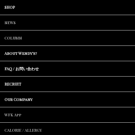
SHOP
NEWS
COLUMN
About Wendy's?
FAQ / お問い合わせ
RECRUIT
Our Company
WFK App
CALORIE / ALLERGY