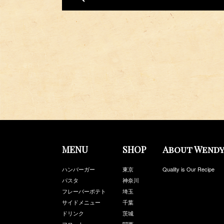
MENU
SHOP
About Wendy
ハンバーガー
東京
Quality is Our Recipe
パスタ
神奈川
フレーバーポテト
埼玉
サイドメニュー
千葉
ドリンク
茨城
フロート
関西