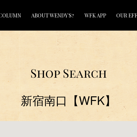
COLUMN
ABOUT WENDY'S?
WFK APP
OUR EF
Shop Search
新宿南口【WFK】